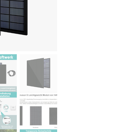
2
Panels
Menge