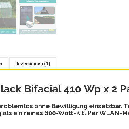
n
Rezensionen (1)
Black
B
ifacial 410 Wp x 2 P
 problemlos ohne Bewilligung einsetzbar. 
 als ein reines 600-Watt-Kit. Per WLAN-M