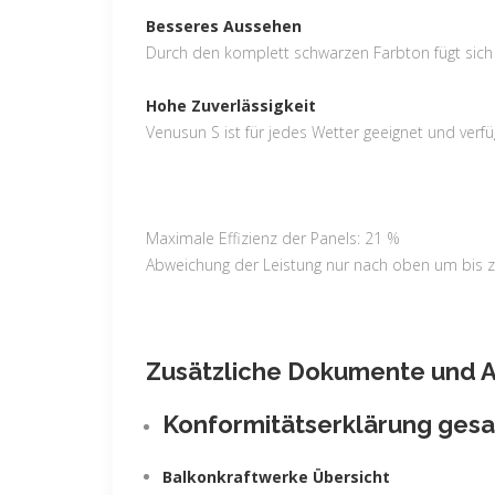
Besseres Aussehen
Durch den komplett schwarzen Farbton fügt sich 
Hohe Zuverlässigkeit
Venusun S ist für jedes Wetter geeignet und verf
Maximale Effizienz der Panels: 21 %
Abweichung der Leistung nur nach oben um bis 
Zusätzliche Dokumente und A
Konformitätserklärung gesa
Balkonkraftwerke Übersicht