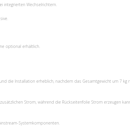
ei integrierten Wechselrichtern.
sive.
 optional erhältlich.
 und die Installation erheblich, nachdem das Gesamtgewicht um 7 kg r
 zusätzlichen Strom, während die Rückseitenfolie Strom erzeugen kan
 Mainstream-Systemkomponenten.