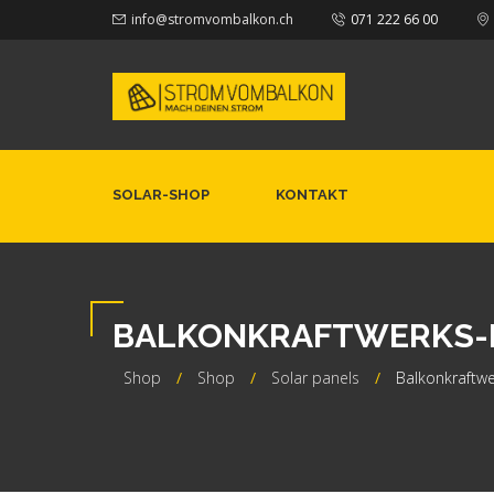
info@stromvombalkon.ch
071 222 66 00
SOLAR-SHOP
KONTAKT
BALKONKRAFTWERKS-KI
Shop
Shop
Solar panels
Balkonkraftwe