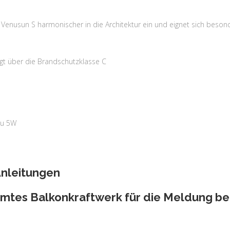
Venusun S harmonischer in die Architektur ein und eignet sich besond
ügt über die Brandschutzklasse C
zu 5W
nleitungen
mtes Balkonkraftwerk für die Meldung be