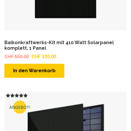
Balkonkraftwerks-Kit mit 410 Watt Solarpanel
komplett, 1 Panel
Ursprünglicher
Aktueller
CHF
550.00
CHF
320.00
Preis
Preis
war:
ist:
In den Warenkorb
CHF 550.00
CHF 320.00.
Bewertet
mit
ANGEBOT!
5.00
von 5