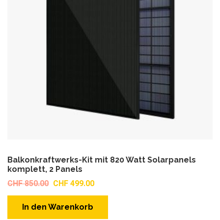
Balkonkraftwerks-Kit mit 820 Watt Solarpanels
komplett, 2 Panels
Ursprünglicher
Aktueller
CHF
850.00
CHF
499.00
Preis
Preis
war:
ist:
In den Warenkorb
CHF 850.00
CHF 499.00.